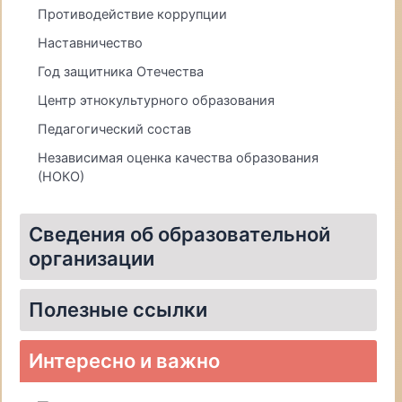
Противодействие коррупции
Наставничество
Год защитника Отечества
Центр этнокультурного образования
Педагогический состав
Независимая оценка качества образования
(НОКО)
Сведения об образовательной
организации
Материально-техническое обеспечение и оснащенность образовательного процесса. Доступная среда
Полезные ссылки
Уполномоченный по правам ребёнка в Томской области
Информационная система «Единое окно доступа к образовательным ресурсам»
Единая коллекция цифровых образовательных ресурсов
Федеральный центр информационно-образовательных ресурсов
О системе персонифицированного финансирования дополнительного образования детей (сертификат дополнительного образования)
Интересно и важно