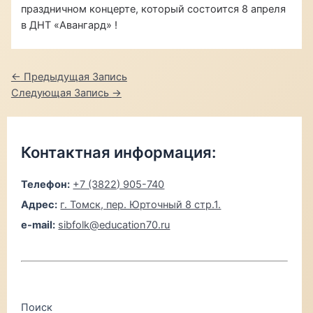
праздничном концерте, который состоится 8 апреля
в ДНТ «Авангард» !
Навигация
←
Предыдущая Запись
по
Следующая Запись
→
записям
Контактная информация:
Телефон:
+7 (3822) 905-740
Адрес:
г. Томск, пер. Юрточный 8 стр.1.
e-mail:
sibfolk@education70.ru
Поиск