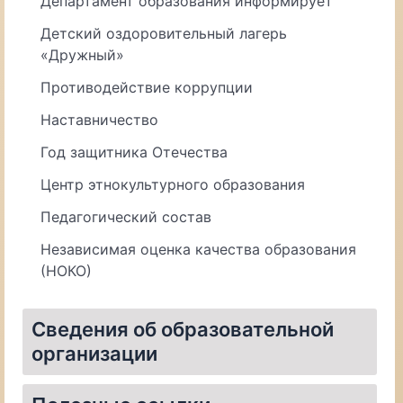
Департамент образования информирует
Детский оздоровительный лагерь
«Дружный»
Противодействие коррупции
Наставничество
Год защитника Отечества
Центр этнокультурного образования
Педагогический состав
Независимая оценка качества образования
(НОКО)
Сведения об образовательной
организации
Материально-техническое обеспечение и оснащенность образовательного процесса. Доступная среда
Организация питания в образовательной организации