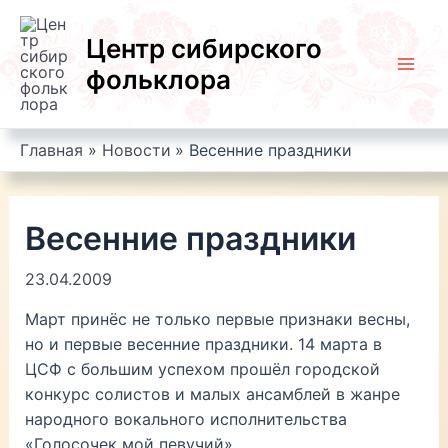
Перейти
к
Центр сибирского
содержимому
фольклора
Mai
Men
Главная
Новости
Весенние праздники
Весенние праздники
23.04.2009
Март принёс не только первые признаки весны,
но и первые весенние праздники. 14 марта в
ЦСФ с большим успехом прошёл городской
конкурс солистов и малых ансамблей в жанре
народного вокального исполнительства
«Голосочек мой певучий».