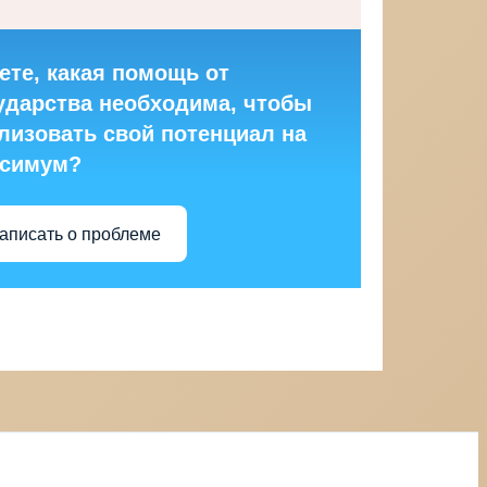
ете, какая помощь от
ударства необходима, чтобы
лизовать свой потенциал на
ксимум?
аписать о проблеме