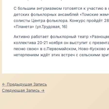
С большим энтузиазмом готовятся к участию в
детских фольклорных ансамблей «Томские жем
солисты Центра фольклора. Конкурс пройдёт 28 
«Планета» (ул.Трудовая, 16)
Активно работает фольклорный театр «Разноцве
коллектива 20-21 ноября он выступит с презен
песню свою» в с.Первомайском, Ново-Кусково и 
нетерпением ждёт этих встреч с сельскими зри
Навигация
←
Предыдущая Запись
по
Следующая Запись
→
записям