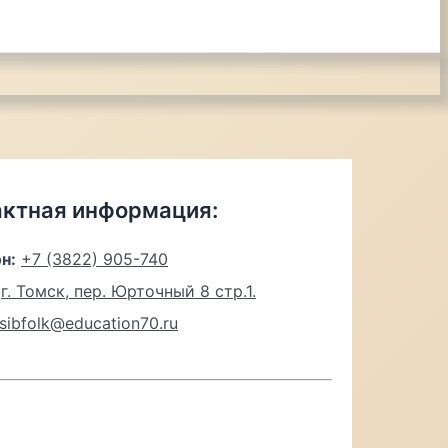
актная информация:
н:
+7 (3822) 905-740
г. Томск, пер. Юрточный 8 стр.1.
sibfolk@education70.ru