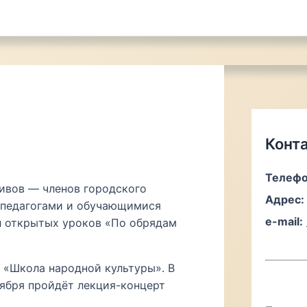
Конт
Телефо
ивов — членов городского
Адрес:
с педагогами и обучающимися
e-mail:
л открытых уроков «По обрядам
«Школа народной культуры». В
ября пройдёт лекция-концерт