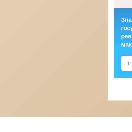
Зна
гос
реа
ма
Н