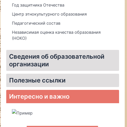
Год защитника Отечества
Центр этнокультурного образования
Педагогический состав
Независимая оценка качества образования
(НОКО)
Сведения об образовательной
организации
Материально-техническое обеспечение и оснащенность образовательного процесса. Доступная среда
Полезные ссылки
Уполномоченный по правам ребёнка в Томской области
Информационная система «Единое окно доступа к образовательным ресурсам»
Единая коллекция цифровых образовательных ресурсов
Федеральный центр информационно-образовательных ресурсов
О системе персонифицированного финансирования дополнительного образования детей (сертификат дополнительного образования)
Интересно и важно