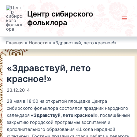
Перейти
к
Центр сибирского
содержимому
фольклора
Main
Men
Главная
Новости
«Здравствуй, лето красное!»
«Здравствуй, лето
красное!»
23.12.2014
28 мая в 18:00 на открытой площадке Центра
сибирского фольклора состоялся праздник народного
календаря
«Здравствуй, лето красное!»
, посвящённый
закрытию городской программы воспитания и
дополнительного образования «Школа народной
культуры». Гостями праздника стали ребята и педагоги