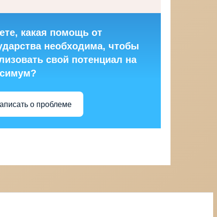
ете, какая помощь от
ударства необходима, чтобы
лизовать свой потенциал на
ксимум?
аписать о проблеме