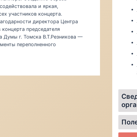
содействовала и яркая,
ех участников концерта.
агодарности директора Центра
в концерта председателя
 Думы г. Томска В.Т.Резникова —
сменты переполненного
Свед
орга
Материально-те
Стипенд
Организаци
Пол
Федераль
Уполном
Инфо
Един
Федер
Портал «Одар
Независимая оцен
О системе 