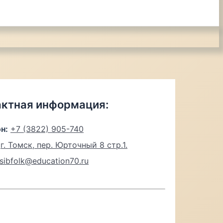
актная информация:
н:
+7 (3822) 905-740
г. Томск, пер. Юрточный 8 стр.1.
sibfolk@education70.ru