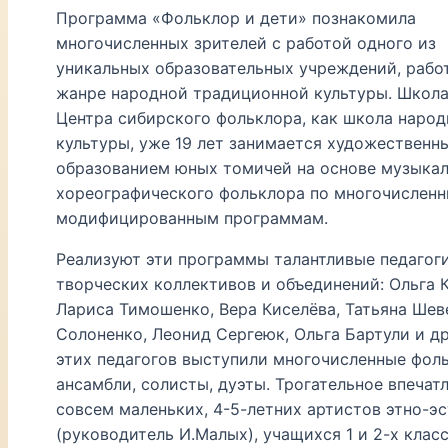
Программа «Фольклор и дети» познакомила
многочисленных зрителей с работой одного из
уникальных образовательных учреждений, раб
жанре народной традиционной культуры. Школа
Центра сибирского фольклора, как школа наро
культуры, уже 19 лет занимается художественн
образованием юных томичей на основе музыкал
хореографического фольклора по многочислен
модифицированным программам.
Реализуют эти программы талантливые педагог
творческих коллективов и объединений: Ольга К
Лариса Тимошенко, Вера Киселёва, Татьяна Шев
Солоненко, Леонид Сергеюк, Ольга Бартули и д
этих педагогов выступили многочисленные фол
ансамбли, солисты, дуэты. Трогательное впечат
совсем маленьких, 4-5-летних артистов этно-э
(руководитель И.Малых), учащихся 1 и 2-х клас