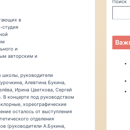
Поиск
отающих в
-студия
дной
Важ
ым
ьного и
ным авторским и
и школы, руководители
урочкина, Алевтина Букина,
елёва, Ирина Цветкова, Сергей
р. В концерте под руководством
ьклорные, хореографические
ление осталось от выступления
стетического отделения
сов (руководители А.Букина,