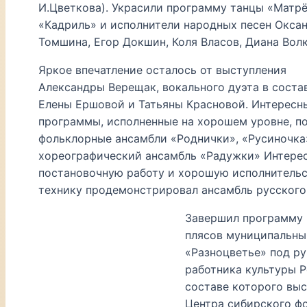
И.Цветкова). Украсили программу танцы «Матрё
«Кадриль» и исполнители народных песен Оксан
Томшина, Егор Докшин, Коля Власов, Диана Волк
Яркое впечатление осталось от выступления
Александры Верещак, вокального дуэта в соста
Елены Ершовой и Татьяны Красновой. Интересн
программы, исполненные на хорошем уровне, п
фольклорные ансамбли «Роднички», «Русиночка
хореографический ансамбль «Радужки» Интере
постановочную работу и хорошую исполнитель
технику продемонстрировал ансамбль русского
Завершил программу 
плясов муниципальны
«Разноцветье» под р
работника культуры Р
составе которого выс
Центра сибирского ф