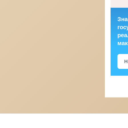
Зна
гос
реа
ма
Н