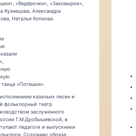
шки», «Ведёрочки», «Заковырки»,
а Кузнецова, Александра
ова, Наталья Копнова.
ве
ые
оказали
»,
сную
скую
 танца «Потешки».
исполнением казачьих песен и
й фольклорный театр
уководством заслуженного
оссии Г.М.Дробышевской, в
тупают педагоги и выпускники
ольклора. Созданию образа