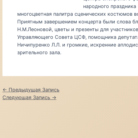
народного праздника 
многоцветная палитра сценических костюмов вс
Приятным завершением концерта были слова бл
Н.М.Леоновой, цветы и презенты для участнико
Управляющего Совета ЦСФ, помощника депутата
Ничипуренко Л.Л. и громкие, искренние аплоди
зрительного зала.
Навигация
←
Предыдущая Запись
по
Следующая Запись
→
записям