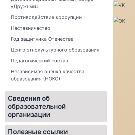
«Дружный»
Противодействие коррупции
Наставничество
Год защитника Отечества
Центр этнокультурного образования
Педагогический состав
Независимая оценка качества
образования (НОКО)
Сведения об
образовательной
организации
Материально-техническое обеспечение и оснащенность образовательного процесса. Доступная среда
Стипендии и меры поддержки обучающихся
Организация питания в образовательной организации
Полезные ссылки