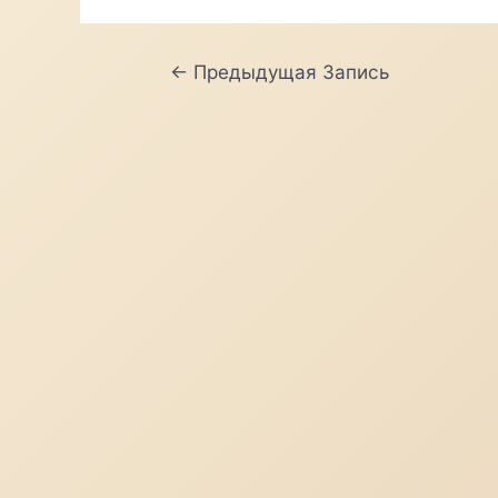
Навигация
←
Предыдущая Запись
по
записям