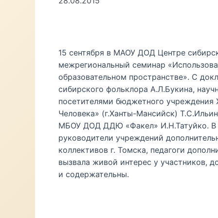
28.08.2015
15 сентября в МАОУ ДОД Центре сибирск
межрегиональный семинар «Использова
образовательном пространстве». С док
сибирского фольклора А.Л.Букина, науч
посетителями бюджетного учреждения
Человека» (г.Ханты-Мансийск) Т.С.Ильи
МБОУ ДОД ДДЮ «Факел» И.Н.Татуйко. В 
руководители учреждений дополнительн
коллективов г. Томска, педагоги допол
вызвала живой интерес у участников, 
и содержательны.