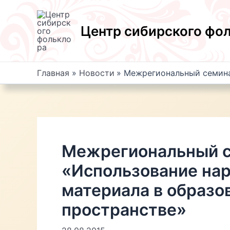
Перейти
к
Центр сибирского фо
содержимому
Главная
Новости
Межрегиональный семина
Межрегиональный 
«Использование на
материала в образо
пространстве»