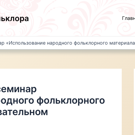
льклора
Глав
р «Использование народного фольклорного материала
семинар
родного фольклорного
вательном