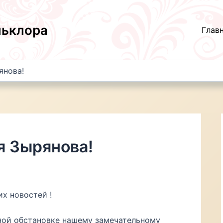
льклора
Глав
янова!
я Зырянова!
х новостей !
ной обстановке нашему замечательному