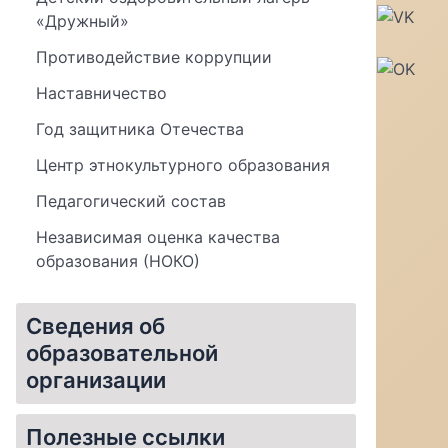
«Дружный»
Противодействие коррупции
Наставничество
Год защитника Отечества
Центр этнокультурного образования
Педагогический состав
Независимая оценка качества
образования (НОКО)
Сведения об
образовательной
организации
Материально-техническое обеспечение и оснащенность образовательного процесса. Доступная среда
Стипендии и меры поддержки обучающихся
Организация питания в образовательной организации
Полезные ссылки