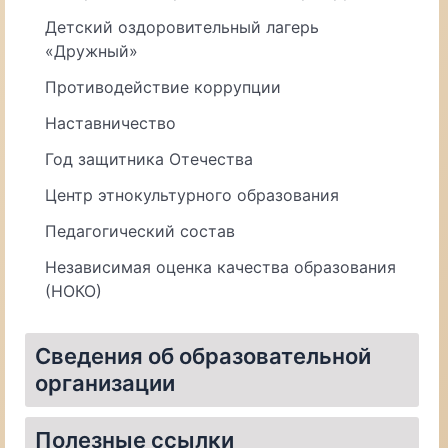
Детский оздоровительный лагерь
«Дружный»
Противодействие коррупции
Наставничество
Год защитника Отечества
Центр этнокультурного образования
Педагогический состав
Независимая оценка качества образования
(НОКО)
Сведения об образовательной
организации
Материально-техническое обеспечение и оснащенность образовательного процесса. Доступная среда
Организация питания в образовательной организации
Полезные ссылки