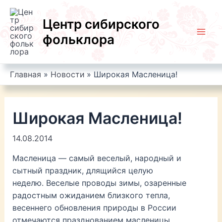
Перейти
к
Центр сибирского
содержимому
фольклора
Mai
Men
Главная
Новости
Широкая Масленица!
Широкая Масленица!
14.08.2014
Масленица — самый веселый, народный и
сытный праздник, длящийся целую
неделю. Веселые проводы зимы, озаренные
радостным ожиданием близкого тепла,
весеннего обновления природы в России
отмечаются празднованием масленицы.