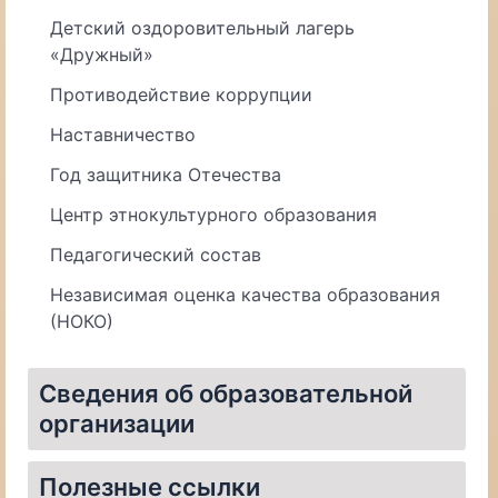
Детский оздоровительный лагерь
«Дружный»
Противодействие коррупции
Наставничество
Год защитника Отечества
Центр этнокультурного образования
Педагогический состав
Независимая оценка качества образования
(НОКО)
Сведения об образовательной
организации
Материально-техническое обеспечение и оснащенность образовательного процесса. Доступная среда
Организация питания в образовательной организации
Полезные ссылки