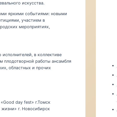
евального искусства.
ными яркими событиями: новыми
етициями, участием в
ородских мероприятиях,
о исполнителей, в коллективе
ом плодотворной работы ансамбля
их, областных и прочих
«Good day fest» г.Томск
 жизни» г. Новосибирск