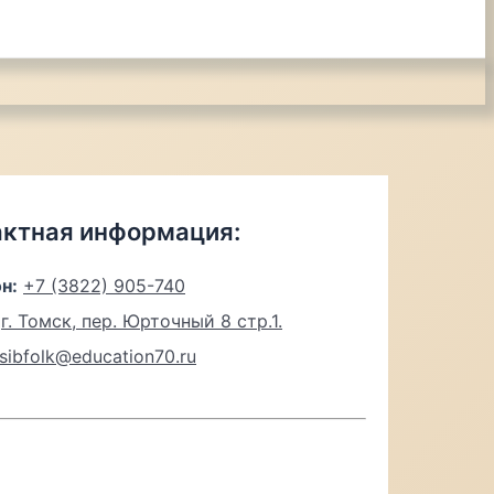
актная информация:
н:
+7 (3822) 905-740
г. Томск, пер. Юрточный 8 стр.1.
sibfolk@education70.ru