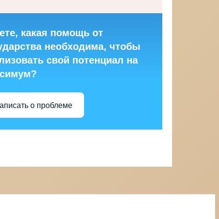
ете, какая помощь от
ударства необходима, чтобы
лизовать свой потенциал на
ксимум?
аписать о проблеме