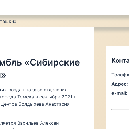
отешки»
мбль «Сибирские
Конт
и»
Телефо
Адрес:
и» создан на базе отделения
e-mail:
орода Томска в сентябре 2021 г.
 Центра Болдырева Анастасия
ляется Васильев Алексей