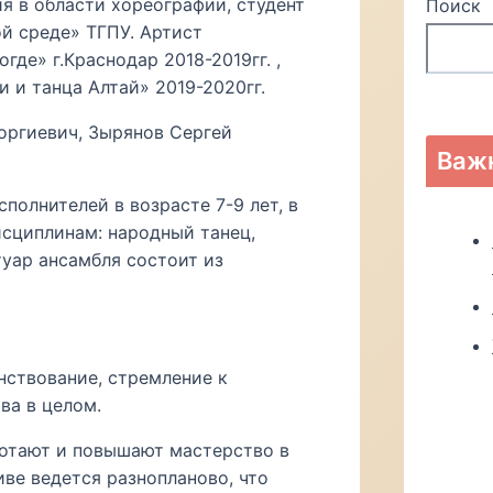
я в области хореографии, студент
Поиск
й среде» ТГПУ. Артист
де» г.Краснодар 2018-2019гг. ,
 и танца Алтай» 2019-2020гг.
оргиевич, Зырянов Сергей
Важ
полнителей в возрасте 7-9 лет, в
сциплинам: народный танец,
туар ансамбля состоит из
ствование, стремление к
ва в целом.
ботают и повышают мастерство в
иве ведется разнопланово, что