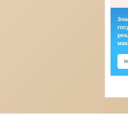
Зна
гос
реа
ма
Н