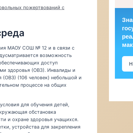
ровольных пожертвований с
Зна
гос
среда
реа
ма
ия МАОУ СОШ № 12 и в связи с
едусматривается возможность
 обеспечивающих доступ
Н
ми здоровья (ОВЗ). Инвалиды и
(ОВЗ) (106 человек) небольшой и
ательном процессе на общих
условия для обучения детей,
Окружающая обстановка
ти и охране здоровья учащихся.
етки, устройства для закрепления