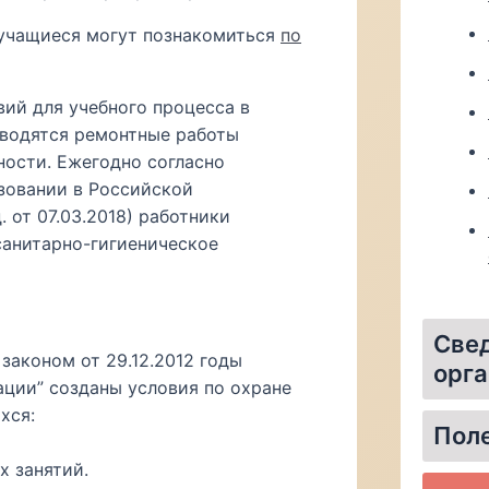
учащиеся могут познакомиться
по
ий для учебного процесса в
оводятся ремонтные работы
ности. Ежегодно согласно
зовании в Российской
. от 07.03.2018) работники
анитарно-гигиеническое
Свед
аконом от 29.12.2012 годы
орга
ции” созданы условия по охране
хся:
Материально-те
Стипенд
Организаци
Пол
х занятий.
Федераль
Уполном
Инфо
Един
Федер
Портал «Одар
Независимая оцен
О системе 