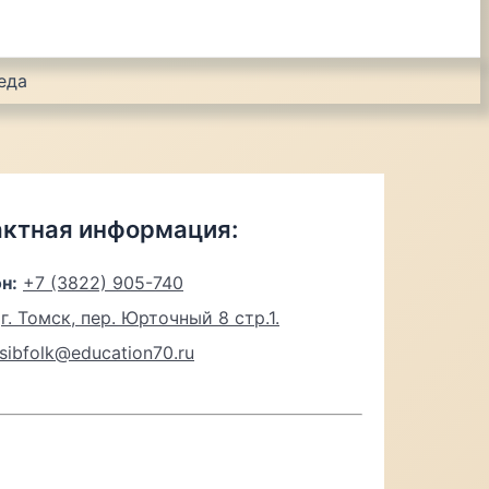
еда
актная информация:
н:
+7 (3822) 905-740
г. Томск, пер. Юрточный 8 стр.1.
sibfolk@education70.ru