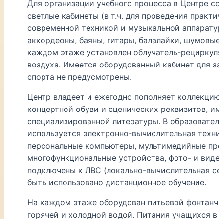
Для организации учебного процесса в Центре с
светлые кабинеты (в т.ч. для проведения практ
современной техникой и музыкальной аппарату
аккордеоны, баяны, гитары, балалайки, шумовые
каждом этаже установлен облучатель-рециркул
воздуха. Имеется оборудованный кабинет для з
спорта не предусмотрены.
Центр владеет и ежегодно пополняет коллекци
концертной обуви и сценических реквизитов, и
специализированной литературы. В образовате
используется электронно-вычислительная техни
персональные компьютеры, мультимедийные про
многофункциональные устройства, фото- и виде
подключены к ЛВС (локально-вычислительная с
быть использовано дистанционное обучение.
На каждом этаже оборудован питьевой фонтанчи
горячей и холодной водой. Питания учащихся в