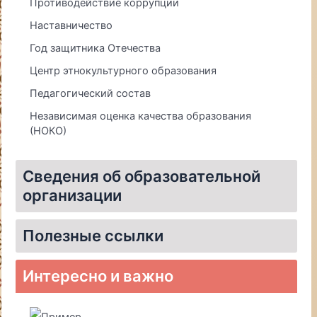
Противодействие коррупции
Наставничество
Год защитника Отечества
Центр этнокультурного образования
Педагогический состав
Независимая оценка качества образования
(НОКО)
Сведения об образовательной
организации
Материально-техническое обеспечение и оснащенность образовательного процесса. Доступная среда
Полезные ссылки
Уполномоченный по правам ребёнка в Томской области
Информационная система «Единое окно доступа к образовательным ресурсам»
Единая коллекция цифровых образовательных ресурсов
Федеральный центр информационно-образовательных ресурсов
О системе персонифицированного финансирования дополнительного образования детей (сертификат дополнительного образования)
Интересно и важно